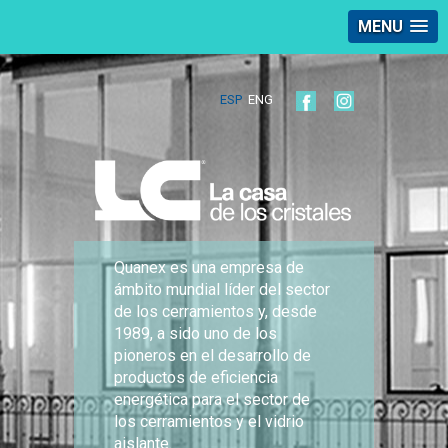
MENU
ESP
ENG
Quanex es una empresa de
ámbito mundial líder del sector
de los cerramientos y, desde
1989, a sido uno de los
pioneros en el desarrollo de
productos de eficiencia
energética para el sector de
los cerramientos y el vidrio
aislante.