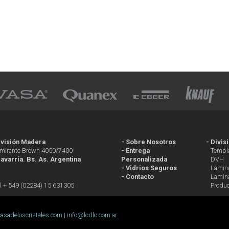
ivisión Madera
-
Sobre Nosotros
-
Divis
lmirante Brown 4050/7400
-
Entrega
Templ
lavarría. Bs. As. Argentina
Personalizada
DVH
-
Vidrios Seguros
Lamin
-
Contacto
Lamin
l + 549 (02284) 15 631305
Produ
casadeloscristales.com |
info@lcdlc.com.ar