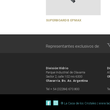
SUPERBOARD® EPMAX
Representantes exclusivos de:
División Vidrio
D
Parque Industrial de Olavarria
A
Sector 2, calle 102 nro 6300
O
Olavarría. Bs. As. Argentina
Tel + 54 (02284) 670.800
Te
® La Casa de los Cristales | www.la