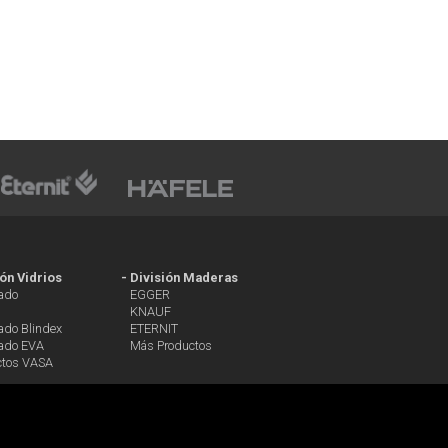
ión Vidrios
-
División Maderas
ado
EGGER
KNAUF
ado Blindex
ETERNIT
ado EVA
Más Productos
ctos VASA