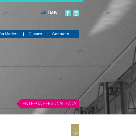
|
ESP
ENG
ión Madera
|
Quanex
|
Contacto
ENTREGA PERSONALIZADA