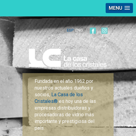
MENU
ESP
ENG
Fundada en el año 1962 por
nuestros actuales dueños y
socios,
La Casa de los
Cristales®
es hoy una de las
empresas distribuidoras y
procesadoras de vidrio más
importante y prestigiosa del
país.